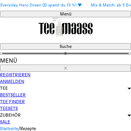
Direkt
ay Hero Dosen (S) sparst du 15 %! 🖤
Mix & Match: ab 5 Everyday 
zum
Menü
Inhalt
Suche
0
MENÜ
Schließen
REGISTRIEREN
ANMELDEN
TEE
BESTSELLER
TEE FINDER
TEESETS
ZUBEHÖR
SALE
Startseite
/
Rezepte