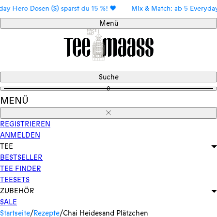
Direkt
 Hero Dosen (S) sparst du 15 %! 🖤
Mix & Match: ab 5 Everyday He
zum
Menü
Inhalt
Suche
0
MENÜ
Schließen
REGISTRIEREN
ANMELDEN
TEE
BESTSELLER
TEE FINDER
TEESETS
ZUBEHÖR
SALE
Startseite
/
Rezepte
/
Chai Heidesand Plätzchen