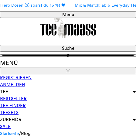
Direkt
en (S) sparst du 15 %! 🖤
Mix & Match: ab 5 Everyday Hero Dosen 
zum
Menü
Inhalt
Suche
0
MENÜ
Schließen
REGISTRIEREN
ANMELDEN
TEE
BESTSELLER
TEE FINDER
TEESETS
ZUBEHÖR
SALE
Startseite
/
Blog