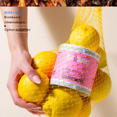
BERRY NICE
Brombeere ·
Johannisbeere
Option auswählen