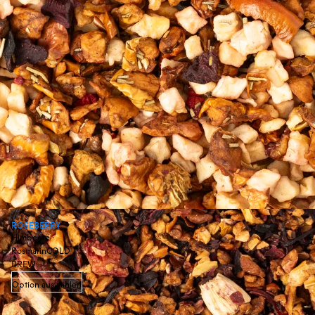
ROSEBERRY
Himbeere ·
Rosmarin
COLD
BREW
Option auswählen