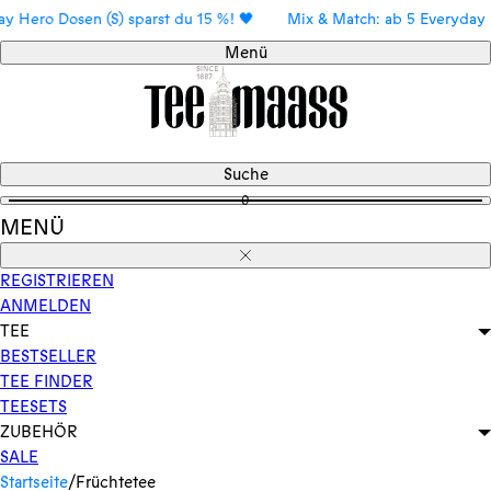
Direkt
sen (S) sparst du 15 %! 🖤
Mix & Match: ab 5 Everyday Hero Dosen
zum
Menü
Inhalt
Suche
0
MENÜ
Schließen
REGISTRIEREN
ANMELDEN
TEE
BESTSELLER
TEE FINDER
TEESETS
ZUBEHÖR
SALE
Startseite
/
Früchtetee