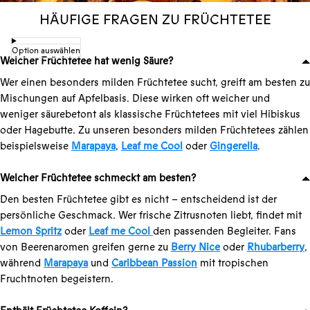
HÄUFIGE FRAGEN ZU FRÜCHTETEE
SPECU-LICIOUS
Zimt · Mandel
Option auswählen
Welcher Früchtetee hat wenig Säure?
Wer einen besonders milden Früchtetee sucht, greift am besten zu
Mischungen auf Apfelbasis. Diese wirken oft weicher und
weniger säurebetont als klassische Früchtetees mit viel Hibiskus
oder Hagebutte. Zu unseren besonders milden Früchtetees zählen
beispielsweise
Marapaya
,
Leaf me Cool
oder
Gingerella
.
Welcher Früchtetee schmeckt am besten?
Den besten Früchtetee gibt es nicht – entscheidend ist der
persönliche Geschmack. Wer frische Zitrusnoten liebt, findet mit
Lemon Spritz
oder
Leaf me Cool
den passenden Begleiter. Fans
von Beerenaromen greifen gerne zu
Berry Nice
oder
Rhubarberry
,
während
Marapaya
und
Caribbean Passion
mit tropischen
Fruchtnoten begeistern.