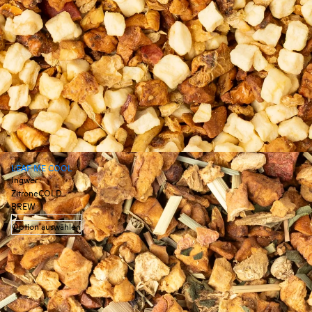
LEAF ME COOL
Ingwer ·
Zitrone
COLD
BREW
Option auswählen