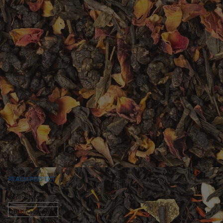
PEACH PERFECT
Pfirsich ·
Rosenblüten
Option auswählen