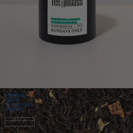
DARJEELING
FTGFOP1
SECOND FLUSH
STEINTHAL
Schwarzer Tee
Option auswählen