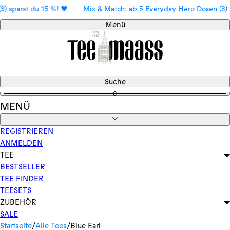
Direkt
arst du 15 %! 🖤
Mix & Match: ab 5 Everyday Hero Dosen (S) spars
zum
Menü
Inhalt
Suche
0
MENÜ
Schließen
REGISTRIEREN
ANMELDEN
TEE
BESTSELLER
TEE FINDER
TEESETS
ZUBEHÖR
SALE
Startseite
/
Alle Tees
/
Blue Earl