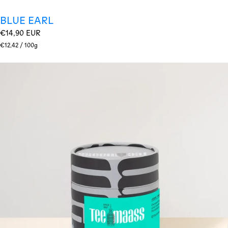
BLUE EARL
Regulärer
€14,90 EUR
Preis
Stückpreis
pro
€12,42
/
100g