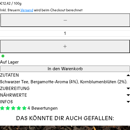
Stückpreis
pro
Preis
€12,42
/
100g
Inkl. Steuern.
Versand
wird beim Checkout berechnet
Menge
Menge
verringern
Menge
erhöhen
Auf Lager
In den Warenkorb
ZUTATEN
Schwarzer Tee, Bergamotte-Aroma (4%), Kornblumenblüten (2%).
ZUBEREITUNG
NÄHRWERTE
INFOS
4 Bewertungen
DAS KÖNNTE DIR AUCH GEFALLEN: