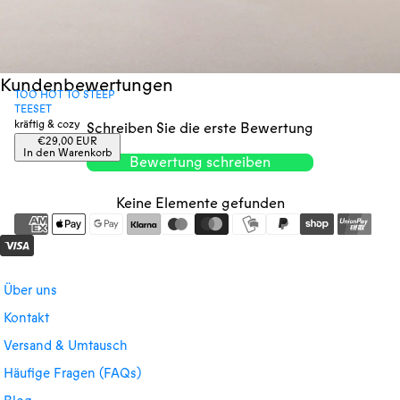
Kundenbewertungen
TOO HOT TO STEEP
TEESET
kräftig & cozy
Schreiben Sie die erste Bewertung
Regulärer
€29,00 EUR
Preis
In den Warenkorb
Bewertung schreiben
Keine Elemente gefunden
Über uns
Kontakt
Versand & Umtausch
Häufige Fragen (FAQs)