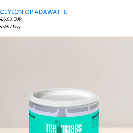
CEYLON OP ADAWATTE
Regulärer
€6,80 EUR
Preis
Stückpreis
pro
€7,56
/
100g