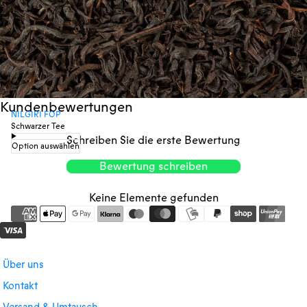
Kundenbewertungen
NILGIRI FOP
Schwarzer Tee
Schreiben Sie die erste Bewertung
Option auswählen
Bewertung schreiben
Keine Elemente gefunden
Über uns
Kontakt