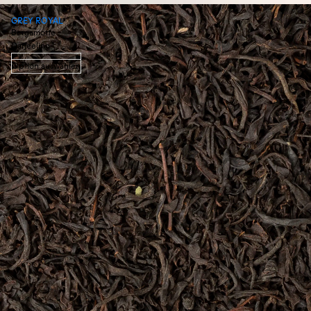
GREY ROYAL
Bergamotte ·
Darjeeling
Option auswählen