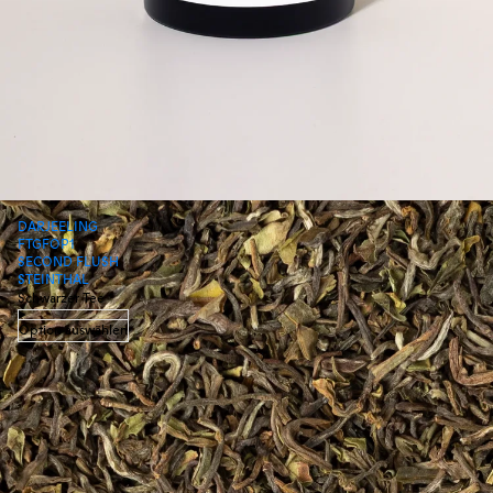
DARJEELING
FTGFOP1
SECOND FLUSH
STEINTHAL
Schwarzer Tee
Option auswählen