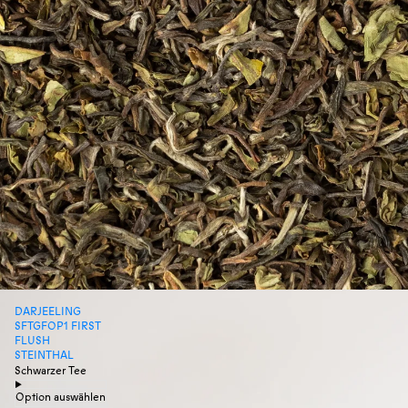
DARJEELING
SFTGFOP1 FIRST
FLUSH
STEINTHAL
Schwarzer Tee
Option auswählen