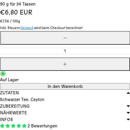
90 g für 34 Tassen
Regulärer
€6,80 EUR
Stückpreis
pro
Preis
€7,56
/
100g
Inkl. Steuern.
Versand
wird beim Checkout berechnet
Menge
Menge
verringern
Menge
erhöhen
Auf Lager
In den Warenkorb
ZUTATEN
Schwarzer Tee. Ceylon
ZUBEREITUNG
NÄHRWERTE
INFOS
2 Bewertungen