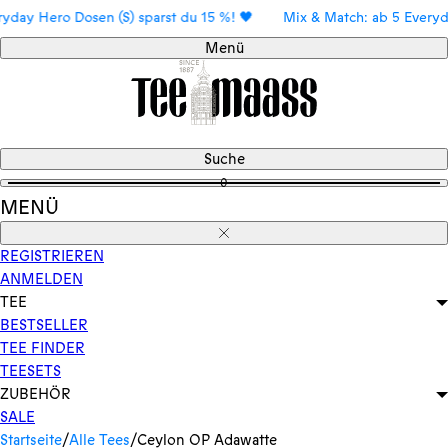
Direkt
 Hero Dosen (S) sparst du 15 %! 🖤
Mix & Match: ab 5 Everyday He
zum
Menü
Inhalt
Suche
0
MENÜ
Schließen
REGISTRIEREN
ANMELDEN
TEE
BESTSELLER
TEE FINDER
TEESETS
ZUBEHÖR
SALE
Startseite
/
Alle Tees
/
Ceylon OP Adawatte