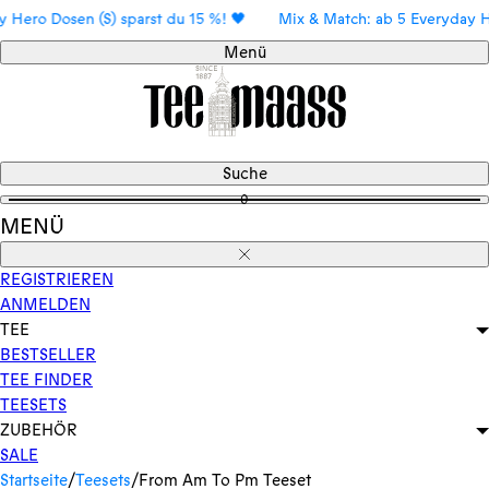
Direkt
ro Dosen (S) sparst du 15 %! 🖤
Mix & Match: ab 5 Everyday Hero 
zum
Menü
Inhalt
Suche
0
MENÜ
Schließen
REGISTRIEREN
ANMELDEN
TEE
BESTSELLER
TEE FINDER
TEESETS
ZUBEHÖR
SALE
Startseite
/
Teesets
/
From Am To Pm Teeset