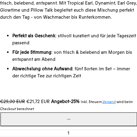
frisch, belebend, entspannt. Mit Tropical Earl, Dynamint, Earl Grey,
Glowtime und Pillow Talk begleitet euch diese Mischung perfekt
durch den Tag - von Wachmacher bis Runterkommen.
Perfekt als Geschenk
: stilvoll kuratiert und für jede Tageszeit
passend
Für jede Stimmung
: von frisch & belebend am Morgen bis
entspannt am Abend
Abwechslung ohne Aufwand
: fünf Sorten im Set – immer
der richtige Tee zur richtigen Zeit
Regulärer
Angebotspreise
€29,00 EUR
€21,72 EUR
Angebot
-25%
Inkl. Steuern.
Versand
wird beim
Preis
Checkout berechnet
Menge
Menge
verringern