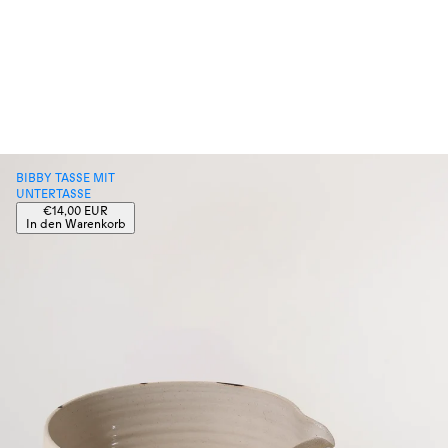
BIBBY TASSE MIT
UNTERTASSE
Regulärer
€14,00 EUR
Preis
In den Warenkorb