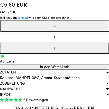
Regulärer
€6,80 EUR
Stückpreis
pro
Preis
€6,18
/
100g
Inkl. Steuern.
Versand
wird beim Checkout berechnet
Menge
Menge
verringern
Menge
erhöhen
Auf Lager
In den Warenkorb
ZUTATEN
Rooibos, MANDEL (6%), Aroma, Katzenpfötchen.
ZUBEREITUNG
NÄHRWERTE
INFOS
2 Bewertungen
DAS KÖNNTE DIR AUCH GEFALLEN: