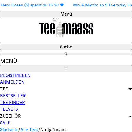
Direkt
 Dosen (S) sparst du 15 %! 🖤
Mix & Match: ab 5 Everyday Hero Do
zum
Menü
Inhalt
Suche
0
MENÜ
Schließen
REGISTRIEREN
ANMELDEN
TEE
BESTSELLER
TEE FINDER
TEESETS
ZUBEHÖR
SALE
Startseite
/
Alle Tees
/
Nutty Nirvana