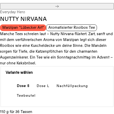
Weiter
Everyday Hero
NUTTY NIRVANA
Marzipan "Lübecker Art"
Aromatisierter Rooibos Tee
Manche Tees schreien laut – Nutty Nirvana flüstert. Zart, sanft und
mit dem verführerischen Aroma von Marzipan legt sich dieser
Rooibos wie eine Kuscheldecke um deine Sinne. Die Mandeln
sorgen für Tiefe, die Katzenpfötchen für den charmanten
Augenzwinkerer. Ein Tee wie ein Sonntagnachmittag im Advent –
nur ohne Keksbrösel.
Variante wählen
Dose S
Dose L
Nachfüllpackung
Teebeutel
110 g für 36 Tassen