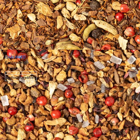
CHAI HARD
Kardamom ·
Ingwer
Option auswählen