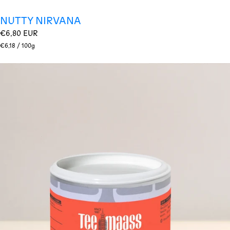
NUTTY NIRVANA
Regulärer
€6,80 EUR
Preis
Stückpreis
pro
€6,18
/
100g