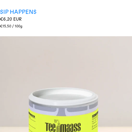
SIP HAPPENS
Regulärer
€6,20 EUR
Preis
Stückpreis
pro
€15,50
/
100g