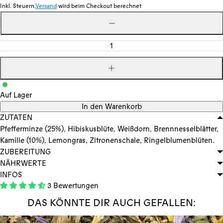
Inkl. Steuern.
Versand
wird beim Checkout berechnet
Menge
Menge
verringern
Menge
erhöhen
Auf Lager
In den Warenkorb
ZUTATEN
Pfefferminze (25%), Hibiskusblüte, Weißdorn, Brennnesselblätter,
Kamille (10%), Lemongras, Zitronenschale, Ringelblumenblüten.
ZUBEREITUNG
NÄHRWERTE
INFOS
3 Bewertungen
DAS KÖNNTE DIR AUCH GEFALLEN: