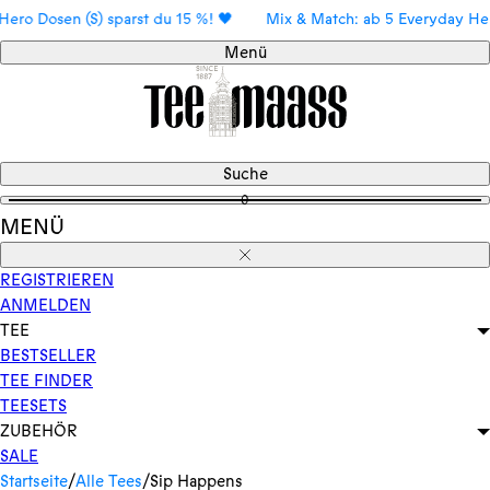
Direkt
 Dosen (S) sparst du 15 %! 🖤
Mix & Match: ab 5 Everyday Hero Do
zum
Menü
Inhalt
Suche
0
MENÜ
Schließen
REGISTRIEREN
ANMELDEN
TEE
BESTSELLER
TEE FINDER
TEESETS
ZUBEHÖR
SALE
Startseite
/
Alle Tees
/
Sip Happens