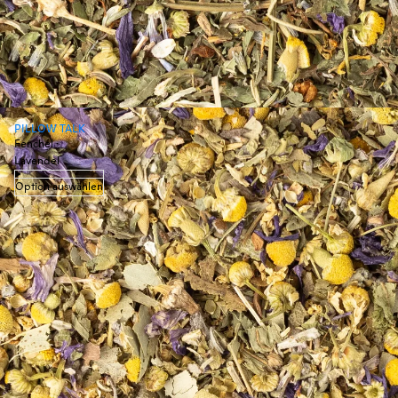
PILLOW TALK
Fenchel ·
Lavendel
Option auswählen