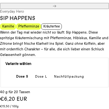
Weiter
Everyday Hero
SIP HAPPENS
Kamille
Pfefferminze
Kräutertee
Wenn der Tag mal wieder nicht so läuft: Sip Happens. Diese
spritzige Kräutermischung mit Pfefferminze, Hibiskus, Kamille und
Zitrone bringt frische Klarheit ins Spiel. Ganz ohne Koffein, aber
mit ordentlich Charakter – für alle, die sich lieber einen Schluck
Gelassenheit gönnen.
Variante wählen
Dose S
Dose L
Nachfüllpackung
40 g für 20 Tassen
Regulärer
€6,20 EUR
Stückpreis
pro
Preis
€15,50
/
100g