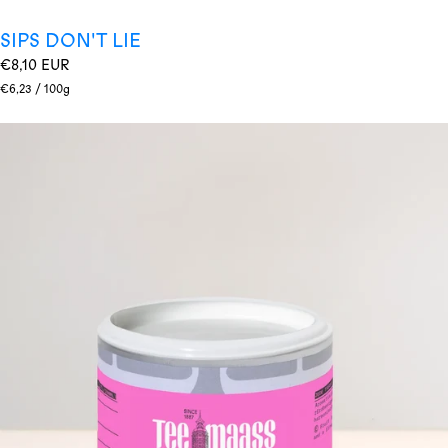
SIPS DON'T LIE
Regulärer
€8,10 EUR
Preis
Stückpreis
pro
€6,23
/
100g