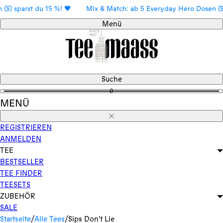
Direkt
parst du 15 %! 🖤
Mix & Match: ab 5 Everyday Hero Dosen (S) spar
zum
Menü
Inhalt
Suche
0
MENÜ
Schließen
REGISTRIEREN
ANMELDEN
TEE
BESTSELLER
TEE FINDER
TEESETS
ZUBEHÖR
SALE
Startseite
/
Alle Tees
/
Sips Don't Lie