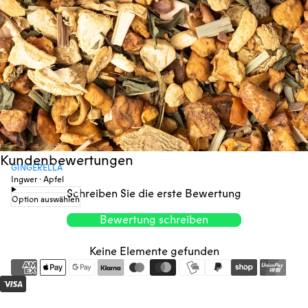
Kundenbewertungen
GINGERELLA
Ingwer · Apfel
Schreiben Sie die erste Bewertung
Option auswählen
Bewertung schreiben
Keine Elemente gefunden