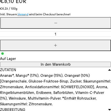
Regulärer
€8,10 EUR
Stückpreis
pro
Preis
€6,23
/
100g
Inkl. Steuern.
Versand
wird beim Checkout berechnet
Menge
Menge
verringern
Menge
erhöhen
Auf Lager
In den Warenkorb
ZUTATEN
Ananas*, Mango* (17%), Orange (15%), Orangeat (10%)
[Orangenschale, Glukose-Fruktose-Sirup, Zucker, Säuerungsmittel:
Zitronensäure, Antioxidationsmittel: SCHWEFELDIOXID], Aroma,
Ringelblumenblüten, Erdbeere, Saflorblüten, Vitamin-C-Pulver
(1%), Weinsäure, Multivitamin-Pulver. *Enthält Rohrzucker,
Säuerungsmittel: Zitronensäure.
ZUBEREITUNG