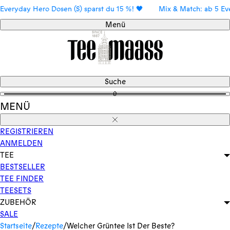
Direkt
ryday Hero Dosen (S) sparst du 15 %! 🖤
Mix & Match: ab 5 Everyd
zum
Menü
Inhalt
Suche
0
MENÜ
Schließen
REGISTRIEREN
ANMELDEN
TEE
BESTSELLER
TEE FINDER
TEESETS
ZUBEHÖR
SALE
Startseite
/
Rezepte
/
Welcher Grüntee Ist Der Beste?