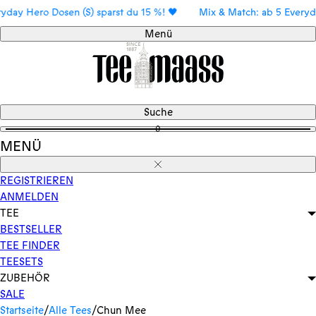
Direkt
 Hero Dosen (S) sparst du 15 %! 🖤
Mix & Match: ab 5 Everyday He
zum
Menü
Inhalt
Suche
0
MENÜ
Schließen
REGISTRIEREN
ANMELDEN
TEE
BESTSELLER
TEE FINDER
TEESETS
ZUBEHÖR
SALE
Startseite
/
Alle Tees
/
Chun Mee