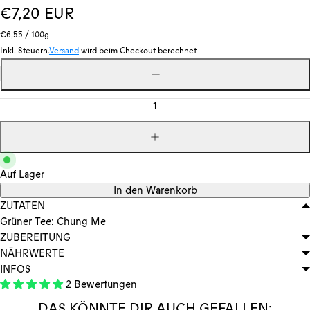
Regulärer
€7,20 EUR
Stückpreis
pro
Preis
€6,55
/
100g
Inkl. Steuern.
Versand
wird beim Checkout berechnet
Menge
Menge
verringern
Menge
erhöhen
Auf Lager
In den Warenkorb
ZUTATEN
Grüner Tee: Chung Me
ZUBEREITUNG
NÄHRWERTE
INFOS
2 Bewertungen
DAS KÖNNTE DIR AUCH GEFALLEN: