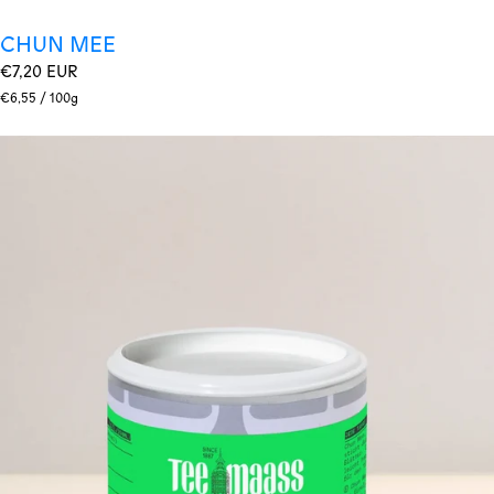
CHUN MEE
Regulärer
€7,20 EUR
Preis
Stückpreis
pro
€6,55
/
100g