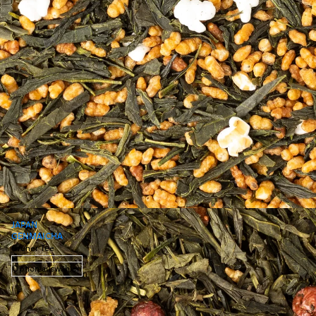
JAPAN
GENMAICHA
Grüner Tee
Option auswählen