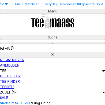
Direkt

Mix & Match: ab 5 Everyday Hero Dosen (S) sparst du 15 %! 🖤
zum
Menü
Inhalt
Suche
0
MENÜ
Schließen
REGISTRIEREN
ANMELDEN
TEE
BESTSELLER
TEE FINDER
TEESETS
ZUBEHÖR
SALE
Startseite
/
Alle Tees
/
Lung Ching