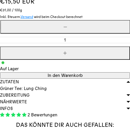
Regulärer
€15,50 EUR
Stückpreis
pro
Preis
€31,00
/
100g
Inkl. Steuern.
Versand
wird beim Checkout berechnet
Menge
Menge
verringern
Menge
erhöhen
Auf Lager
In den Warenkorb
ZUTATEN
Grüner Tee: Lung Ching
ZUBEREITUNG
NÄHRWERTE
INFOS
2 Bewertungen
DAS KÖNNTE DIR AUCH GEFALLEN: