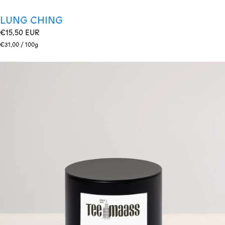
LUNG CHING
Regulärer
€15,50 EUR
Preis
Stückpreis
pro
€31,00
/
100g