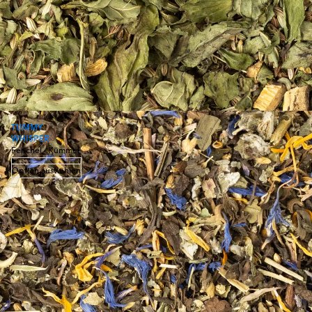
TUMMY
WHISPER
Fenchel · Kümmel
Option auswählen