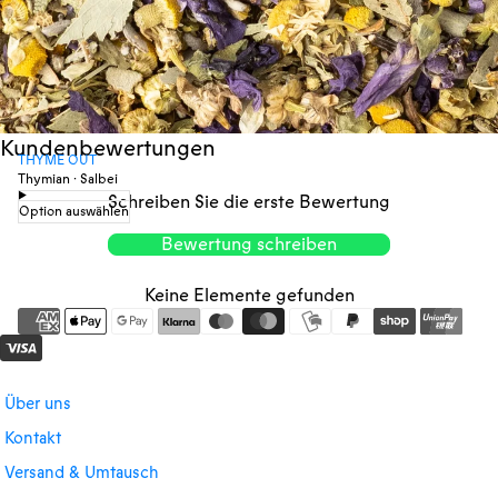
Kundenbewertungen
THYME OUT
Thymian · Salbei
Schreiben Sie die erste Bewertung
Option auswählen
Bewertung schreiben
Keine Elemente gefunden
Über uns
Kontakt
Versand & Umtausch