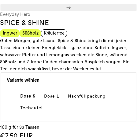
Weiter
Everyday Hero
SPICE & SHINE
Ingwer
Süßholz
Kräutertee
Guten Morgen, gute Laune! Spice & Shine bringt dir mit jeder
Tasse einen kleinen Energiekick – ganz ohne Koffein. Ingwer,
schwarzer Pfeffer und Lemongras wecken die Sinne, während
Süßholz und Zitrone für den charmanten Ausgleich sorgen. Ein
Tee, der dich wachküsst, bevor der Wecker es tut.
Variante wählen
Dose S
Dose L
Nachfüllpackung
Teebeutel
100 g für 33 Tassen
Regulärer
€7,50 EUR