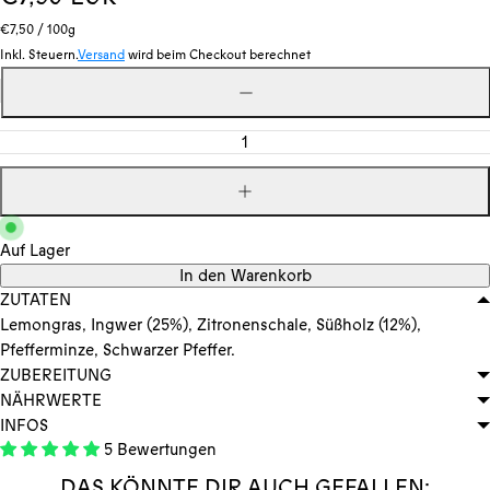
Stückpreis
pro
Preis
€7,50
/
100g
Inkl. Steuern.
Versand
wird beim Checkout berechnet
Menge
Menge
verringern
Menge
erhöhen
Auf Lager
In den Warenkorb
ZUTATEN
Lemongras, Ingwer (25%), Zitronenschale, Süßholz (12%),
Pfefferminze, Schwarzer Pfeffer.
ZUBEREITUNG
NÄHRWERTE
INFOS
5 Bewertungen
DAS KÖNNTE DIR AUCH GEFALLEN: