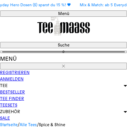
Direkt
Hero Dosen (S) sparst du 15 %! 🖤
Mix & Match: ab 5 Everyday He
zum
Menü
Inhalt
Suche
0
MENÜ
Schließen
REGISTRIEREN
ANMELDEN
TEE
BESTSELLER
TEE FINDER
TEESETS
ZUBEHÖR
SALE
Startseite
/
Alle Tees
/
Spice & Shine