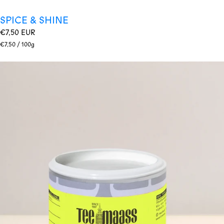
SPICE & SHINE
Regulärer
€7,50 EUR
Preis
Stückpreis
pro
€7,50
/
100g