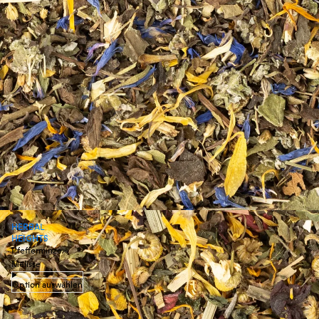
HERBAL
HEIGHTS
Pfefferminze ·
Melisse
Option auswählen