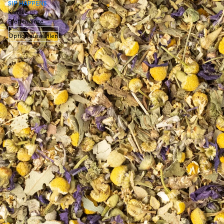
SIP HAPPENS
Kamille ·
Pfefferminze
Option auswählen