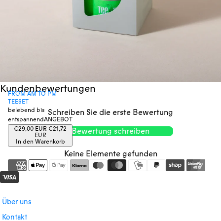
Kundenbewertungen
FROM AM TO PM
TEESET
belebend bis
Schreiben Sie die erste Bewertung
entspannend
ANGEBOT
Regulärer
Angebotspreise
€29,00 EUR
€21,72
Bewertung schreiben
Preis
EUR
In den Warenkorb
Keine Elemente gefunden
Über uns
Kontakt