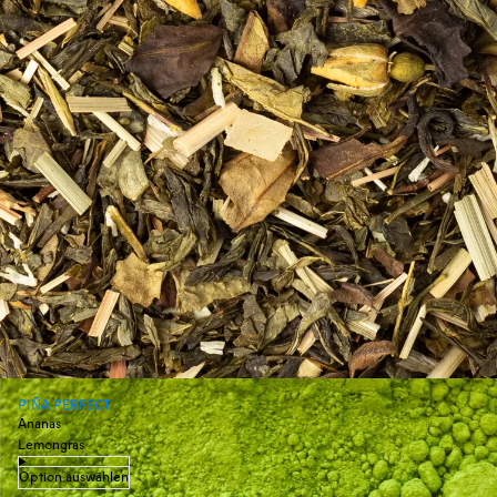
PIÑA PERFECT
Ananas ·
Lemongras
Option auswählen