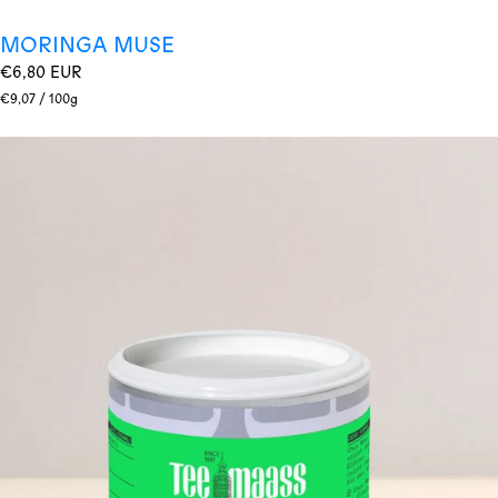
MORINGA MUSE
Regulärer
€6,80 EUR
Preis
Stückpreis
pro
€9,07
/
100g