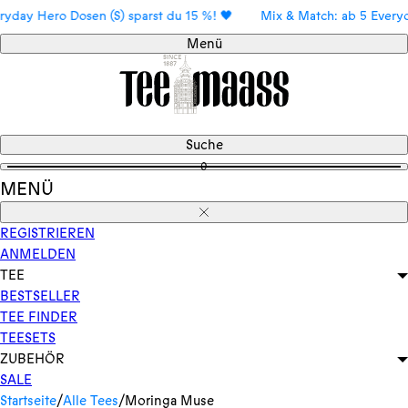
Direkt
 Hero Dosen (S) sparst du 15 %! 🖤
Mix & Match: ab 5 Everyday H
zum
Menü
Inhalt
Suche
0
MENÜ
Schließen
REGISTRIEREN
ANMELDEN
TEE
BESTSELLER
TEE FINDER
TEESETS
ZUBEHÖR
SALE
Startseite
/
Alle Tees
/
Moringa Muse