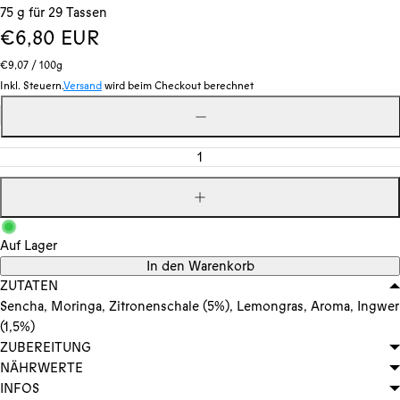
75 g für 29 Tassen
Regulärer
€6,80 EUR
Stückpreis
pro
Preis
€9,07
/
100g
Inkl. Steuern.
Versand
wird beim Checkout berechnet
Menge
Menge
verringern
Menge
erhöhen
Auf Lager
In den Warenkorb
ZUTATEN
Sencha, Moringa, Zitronenschale (5%), Lemongras, Aroma, Ingwer
(1,5%)
ZUBEREITUNG
NÄHRWERTE
INFOS